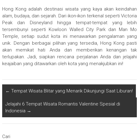
Hong Kong adalah destinasi wisata yang kaya akan keindahan
alam, budaya, dan sejarah. Dari ikon-ikon terkenal seperti Victoria
Peak dan Disneyland hingga tempat-tempat yang lebih
tersembunyi seperti Kowloon Walled City Park dan Man Mo
Temple, setiap sudut kota ini menawarkan pengalaman yang
unik. Dengan berbagai pilihan yang tersedia, Hong Kong pasti
akan memikat hati Anda dan memberikan kenangan tak
terlupakan. Jadi, siapkan rencana perjalanan Anda dan jelajahi
keajaiban yang ditawarkan oleh kota yang menakjubkan ini!
←
Tempat Wisata Blitar yang Menarik Dikunjungi Saat Liburan!
Jelajahi 6 Tempat Wisata Romantis Valentine Spesial di
Indonesia
→
Cari