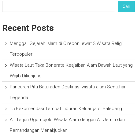
Cari
Recent Posts
Menggali Sejarah Islam di Cirebon lewat 3 Wisata Religi
Terpopuler
Wisata Laut Taka Bonerate Keajaiban Alam Bawah Laut yang
Wajib Dikunjungi
Pancuran Pitu Baturaden Destinasi wisata alam Sentuhan
Legenda
15 Rekomendasi Tempat Liburan Keluarga di Paledang
Air Terjun Ogomojolo Wisata Alam dengan Air Jernih dan
Pemandangan Menakjubkan