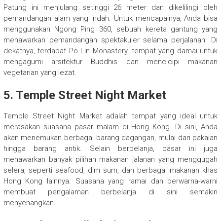
Patung ini menjulang setinggi 26 meter dan dikelilingi oleh
pemandangan alam yang indah. Untuk mencapainya, Anda bisa
menggunakan Ngong Ping 360, sebuah kereta gantung yang
menawarkan pemandangan spektakuler selama perjalanan. Di
dekatnya, terdapat Po Lin Monastery, tempat yang damai untuk
mengagumi arsitektur Buddhis dan mencicipi makanan
vegetarian yang lezat.
5. Temple Street Night Market
Temple Street Night Market adalah tempat yang ideal untuk
merasakan suasana pasar malam di Hong Kong. Di sini, Anda
akan menemukan berbagai barang dagangan, mulai dari pakaian
hingga barang antik. Selain berbelanja, pasar ini juga
menawarkan banyak pilihan makanan jalanan yang menggugah
selera, seperti seafood, dim sum, dan berbagai makanan khas
Hong Kong lainnya. Suasana yang ramai dan berwarna-warni
membuat pengalaman berbelanja di sini semakin
menyenangkan.