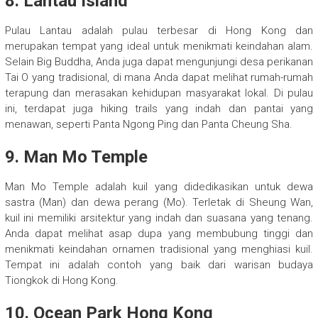
8. Lantau Island
Pulau Lantau adalah pulau terbesar di Hong Kong dan
merupakan tempat yang ideal untuk menikmati keindahan alam.
Selain Big Buddha, Anda juga dapat mengunjungi desa perikanan
Tai O yang tradisional, di mana Anda dapat melihat rumah-rumah
terapung dan merasakan kehidupan masyarakat lokal. Di pulau
ini, terdapat juga hiking trails yang indah dan pantai yang
menawan, seperti Panta Ngong Ping dan Panta Cheung Sha.
9. Man Mo Temple
Man Mo Temple adalah kuil yang didedikasikan untuk dewa
sastra (Man) dan dewa perang (Mo). Terletak di Sheung Wan,
kuil ini memiliki arsitektur yang indah dan suasana yang tenang.
Anda dapat melihat asap dupa yang membubung tinggi dan
menikmati keindahan ornamen tradisional yang menghiasi kuil.
Tempat ini adalah contoh yang baik dari warisan budaya
Tiongkok di Hong Kong.
10. Ocean Park Hong Kong