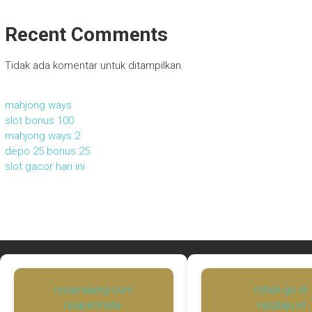
Recent Comments
Tidak ada komentar untuk ditampilkan.
mahjong ways
slot bonus 100
mahjong ways 2
depo 25 bonus 25
slot gacor hari ini
rssamalang.com
rshah-go.id
rsiapermata-
rspplaju.id