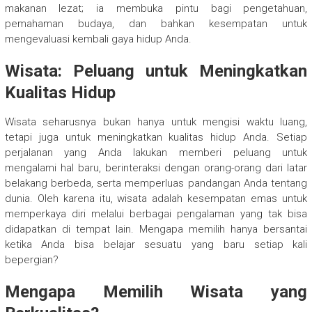
makanan lezat; ia membuka pintu bagi pengetahuan,
pemahaman budaya, dan bahkan kesempatan untuk
mengevaluasi kembali gaya hidup Anda.
Wisata: Peluang untuk Meningkatkan
Kualitas Hidup
Wisata seharusnya bukan hanya untuk mengisi waktu luang,
tetapi juga untuk meningkatkan kualitas hidup Anda. Setiap
perjalanan yang Anda lakukan memberi peluang untuk
mengalami hal baru, berinteraksi dengan orang-orang dari latar
belakang berbeda, serta memperluas pandangan Anda tentang
dunia. Oleh karena itu, wisata adalah kesempatan emas untuk
memperkaya diri melalui berbagai pengalaman yang tak bisa
didapatkan di tempat lain. Mengapa memilih hanya bersantai
ketika Anda bisa belajar sesuatu yang baru setiap kali
bepergian?
Mengapa Memilih Wisata yang