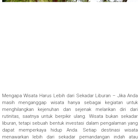
Mengapa Wisata Harus Lebih dari Sekadar Liburan – Jika Anda
masih menganggap wisata hanya sebagai kegiatan untuk
menghilangkan kejenuhan dan sejenak melarikan diri dari
rutinitas, saatnya untuk berpikir ulang. Wisata bukan sekadar
liburan, tetapi sebuah bentuk investasi dalam pengalaman yang
dapat memperkaya hidup Anda. Setiap destinasi wisata
menawarkan lebih dari sekadar pemandangan indah atau