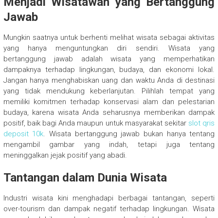
Menjadi Wisatawan yang Bertanggung
Jawab
Mungkin saatnya untuk berhenti melihat wisata sebagai aktivitas
yang hanya menguntungkan diri sendiri. Wisata yang
bertanggung jawab adalah wisata yang memperhatikan
dampaknya terhadap lingkungan, budaya, dan ekonomi lokal.
Jangan hanya menghabiskan uang dan waktu Anda di destinasi
yang tidak mendukung keberlanjutan. Pilihlah tempat yang
memiliki komitmen terhadap konservasi alam dan pelestarian
budaya, karena wisata Anda seharusnya memberikan dampak
positif, baik bagi Anda maupun untuk masyarakat sekitar
slot qris
deposit 10k
. Wisata bertanggung jawab bukan hanya tentang
mengambil gambar yang indah, tetapi juga tentang
meninggalkan jejak positif yang abadi.
Tantangan dalam Dunia Wisata
Industri wisata kini menghadapi berbagai tantangan, seperti
over-tourism dan dampak negatif terhadap lingkungan. Wisata