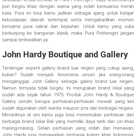
pun begitu khas dengan warna yang indah bernuansa merah
bata. Pura ini bisa kamu jadikan sebagai ajang untuk belajar
kebudayaan daerah setempat serta mengabadikan momen
bersama pura sakral dari kejauhan. Untuk kamu yang suka
berkunjung ke bangunan klasik, maka Pura Petitenget jangan
sampai terlewatkan ya.
John Hardy Boutique and Gallery
Terdengar seperti gallery brand luar negeri yang cukup asing,
bukan? Sudah menjadi fenomena umum jika orang-orang
menganggap John Gallery sebagai galery brand luar negeri.
Namun ternyata tidak begitu. Ini merupakan brand lokal yang
sudah ada sejak tahun 1975. Produk John Hardy & Boutique
Gallery sendiri berupa perhiasan-perhiasan mewah yang kini
sudah digunakan oleh wanita maupun pria dari berbagai negara.
Menariknya di sini kamu juga bisa menemukan perhiasan dari
berbagai brand lokal Bali yang memiliki daya tarik dan ciri khas
masing-masing. Selain perhiasan yang indah dan menawan,
John Hardy juga menawarkan berbagai kuliner khas Indonesia,