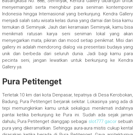
Basangkasa No. 88B, Seminyak, Kendra Gallery dibangun untuk
menyemangati serta menghibur para seniman kontemporer
Indonesia hingga Internasional yang berkunjung. Kendra Gallery
menjadi salah satu wisata kelas dunia yang damai dan bisa kamu
temukan di Seminyak. Jauh dari keramaian Seminyak, kamu bisa
menikmati ratusan karya seni seniman lokal yang akan
menyegarkan mata, pikiran dan mood setiap penikmat. Misi dari
gallery ini adalah mendorong dialog via presentasi budaya yang
unik dan berbeda dari seluruh dunia. Jadi bagi kamu para
pecinta seni, jangan lewatkan untuk berkunjung ke Kendra
Gallery ya.
Pura Petitenget
Terletak 10 km dari kota Denpasar, tepatnya di Desa Kerobokan,
Badung, Pura Petitenget berjarak sekitar. Lokasinya yang ada di
tepi memungkinkan kamu untuk sekaligus menikmati indahnya
pantai ketika berkunjung ke Pura ini. Sudah ada sejak jaman
dahulu, Pura Petitenget dianggap sebagai
slot777 gacor
sebuah
pura yang dikeramatkan. Sehingga aura-aura mistis cukup kental
dirasakan ketika berada di Pura Petitenget. Gaya arsitekturnya