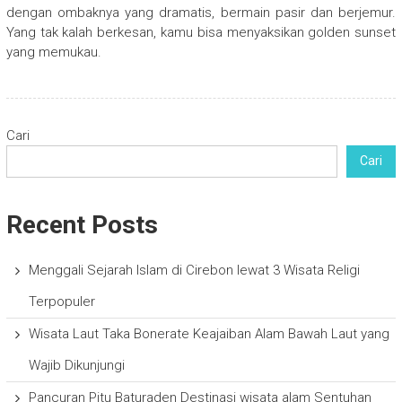
dengan ombaknya yang dramatis, bermain pasir dan berjemur.
Yang tak kalah berkesan, kamu bisa menyaksikan golden sunset
yang memukau.
Cari
Cari
Recent Posts
Menggali Sejarah Islam di Cirebon lewat 3 Wisata Religi
Terpopuler
Wisata Laut Taka Bonerate Keajaiban Alam Bawah Laut yang
Wajib Dikunjungi
Pancuran Pitu Baturaden Destinasi wisata alam Sentuhan