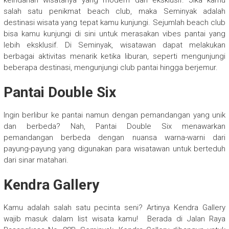
salah satu penikmat beach club, maka Seminyak adalah
destinasi wisata yang tepat kamu kunjungi. Sejumlah beach club
bisa kamu kunjungi di sini untuk merasakan vibes pantai yang
lebih eksklusif. Di Seminyak, wisatawan dapat melakukan
berbagai aktivitas menarik ketika liburan, seperti mengunjungi
beberapa destinasi, mengunjungi club pantai hingga berjemur.
Pantai Double Six
Ingin berlibur ke pantai namun dengan pemandangan yang unik
dan berbeda? Nah, Pantai Double Six menawarkan
pemandangan berbeda dengan nuansa warna-warni dari
payung-payung yang digunakan para wisatawan untuk berteduh
dari sinar matahari.
Kendra Gallery
Kamu adalah salah satu pecinta seni? Artinya Kendra Gallery
wajib masuk dalam list wisata kamu! Berada di Jalan Raya