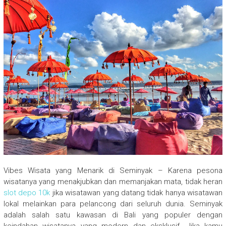
Vibes Wisata yang Menarik di Seminyak – Karena pesona
wisatanya yang menakjubkan dan memanjakan mata, tidak heran
slot depo 10k
jika wisatawan yang datang tidak hanya wisatawan
lokal melainkan para pelancong dari seluruh dunia. Seminyak
adalah salah satu kawasan di Bali yang populer dengan
keindahan wisatanya yang modern dan eksklusif. Jika kamu