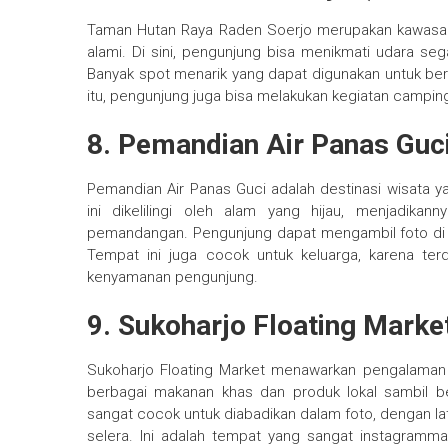
Taman Hutan Raya Raden Soerjo merupakan kawasan
alami. Di sini, pengunjung bisa menikmati udara segar
Banyak spot menarik yang dapat digunakan untuk berf
itu, pengunjung juga bisa melakukan kegiatan camping
8. Pemandian Air Panas Guc
Pemandian Air Panas Guci adalah destinasi wisata 
ini dikelilingi oleh alam yang hijau, menjadik
pemandangan. Pengunjung dapat mengambil foto di a
Tempat ini juga cocok untuk keluarga, karena ter
kenyamanan pengunjung.
9. Sukoharjo Floating Marke
Sukoharjo Floating Market menawarkan pengalaman 
berbagai makanan khas dan produk lokal sambil be
sangat cocok untuk diabadikan dalam foto, dengan 
selera. Ini adalah tempat yang sangat instagramma