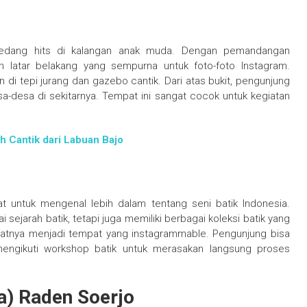
sedang hits di kalangan anak muda. Dengan pemandangan
n latar belakang yang sempurna untuk foto-foto Instagram.
n di tepi jurang dan gazebo cantik. Dari atas bukit, pengunjung
a-desa di sekitarnya. Tempat ini sangat cocok untuk kegiatan
h Cantik dari Labuan Bajo
 untuk mengenal lebih dalam tentang seni batik Indonesia.
sejarah batik, tetapi juga memiliki berbagai koleksi batik yang
atnya menjadi tempat yang instagrammable. Pengunjung bisa
ngikuti workshop batik untuk merasakan langsung proses
a) Raden Soerjo