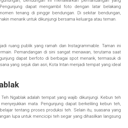
h pegunungan, bendungan ini menawarkan pemandangan yang
 Pengunjung dapat mengambil foto dengan latar belakang
momen tenang di pinggir bendungan. Di sekitar bendungan,
akin menarik untuk dikunjungi bersama keluarga atau teman.
adi ruang publik yang ramah dan Instagrammable. Taman ini
bermain. Pemandangan di sini sangat menawan, terutama saat
unjung dapat berfoto di berbagai spot menarik, termasuk di
ana yang sejuk dan asri, Kota Intan menjadi tempat yang ideal
ablak
Teh Ngablak adalah tempat yang wajib dikunjungi. Kebun teh
menyejukkan mata. Pengunjung dapat berkeliling kebun teh,
elajar tentang proses produksi teh. Selain itu, suasana yang
ngan lupa untuk mencicipi teh segar yang dihasilkan langsung