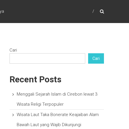
aya
Cari
Cari
Recent Posts
Menggali Sejarah Islam di Cirebon lewat 3
Wisata Religi Terpopuler
Wisata Laut Taka Bonerate Keajaiban Alam
Bawah Laut yang Wajib Dikunjungi