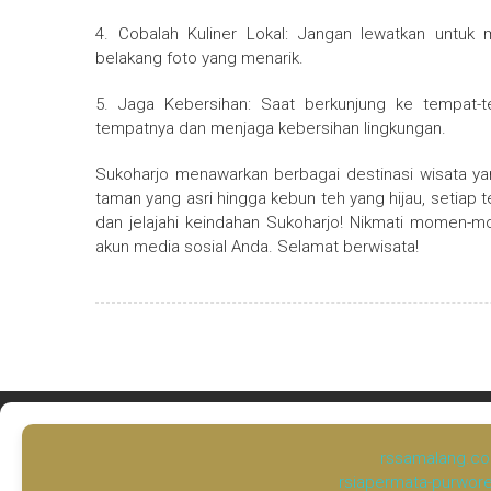
4. Cobalah Kuliner Lokal: Jangan lewatkan untuk 
belakang foto yang menarik.
5. Jaga Kebersihan: Saat berkunjung ke tempat-
tempatnya dan menjaga kebersihan lingkungan.
Sukoharjo menawarkan berbagai destinasi wisata yan
taman yang asri hingga kebun teh yang hijau, setiap t
dan jelajahi keindahan Sukoharjo! Nikmati momen-mo
akun media sosial Anda. Selamat berwisata!
rssamalang.c
rsiapermata-purwor