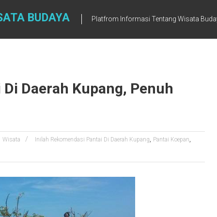
SATA BUDAYA
Platfrom Informasi Tentang Wisata Bud
i Di Daerah Kupang, Penuh
,
,
Wisata
Inilah Rekomendasi Pantai Di Daerah Kupang
Pantai Koepan