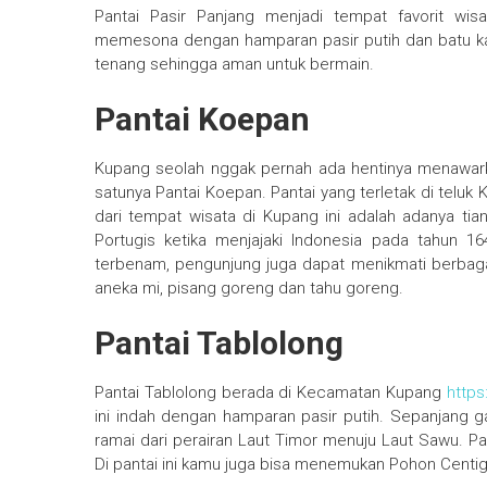
Pantai Pasir Panjang menjadi tempat favorit wi
memesona dengan hamparan pasir putih dan batu kar
tenang sehingga aman untuk bermain.
Pantai Koepan
Kupang seolah nggak pernah ada hentinya menawark
satunya Pantai Koepan. Pantai yang terletak di teluk K
dari tempat wisata di Kupang ini adalah adanya t
Portugis ketika menjajaki Indonesia pada tahun 
terbenam, pengunjung juga dapat menikmati berbagai p
aneka mi, pisang goreng dan tahu goreng.
Pantai Tablolong
Pantai Tablolong berada di Kecamatan Kupang
https
ini indah dengan hamparan pasir putih. Sepanjang ga
ramai dari perairan Laut Timor menuju Laut Sawu. Pan
Di pantai ini kamu juga bisa menemukan Pohon Centigi