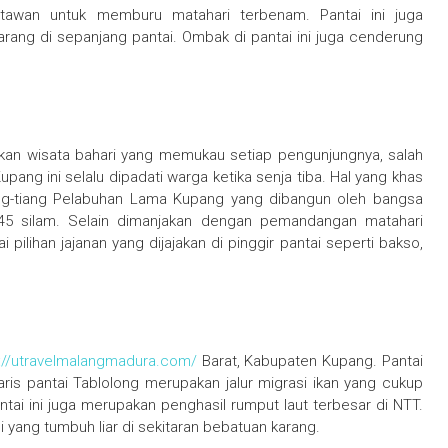
satawan untuk memburu matahari terbenam. Pantai ini juga
ang di sepanjang pantai. Ombak di pantai ini juga cenderung
an wisata bahari yang memukau setiap pengunjungnya, salah
upang ini selalu dipadati warga ketika senja tiba. Hal yang khas
iang-tiang Pelabuhan Lama Kupang yang dibangun oleh bangsa
1645 silam. Selain dimanjakan dengan pemandangan matahari
ilihan jajanan yang dijajakan di pinggir pantai seperti bakso,
://utravelmalangmadura.com/
Barat, Kabupaten Kupang. Pantai
ris pantai Tablolong merupakan jalur migrasi ikan yang cukup
tai ini juga merupakan penghasil rumput laut terbesar di NTT.
 yang tumbuh liar di sekitaran bebatuan karang.