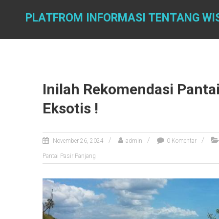
Skip
to
PLATFROM INFORMASI TENTANG WI
content
Inilah Rekomendasi Panta
Eksotis !
November 26, 2024
admin
0 Komentar
Pantai Pasir Panjang